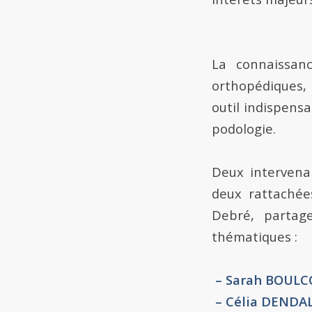
La connaissa
orthopédiques,
outil indispens
podologie.
Deux intervena
deux rattachée
Debré, partag
thématiques :
– Sarah BOUL
– Célia DENDA