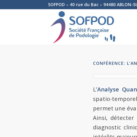
SOFPOD – 40 rue du Bac – 94480 ABLON-S
CONFÉRENCE: L’AN
L
’Analyse Quan
spatio-tempore
permet une éval
Ainsi, détecter
diagnostic clin
intérêts majeur