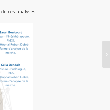
t de ces analyses
1è
Be
dé