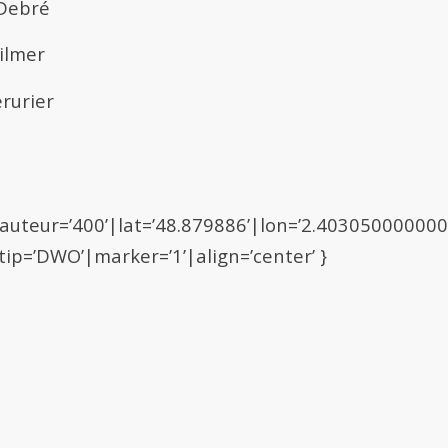
 Debré
ilmer
rurier
auteur=’400’|lat=’48.879886’|lon=’2.40305000000
tip=’DWO’|marker=’1’|align=’center’ }