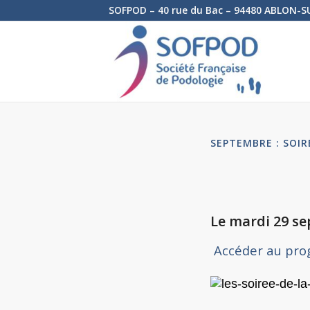
SOFPOD – 40 rue du Bac – 94480 ABLON-S
SEPTEMBRE : SOIR
Le mardi 29 s
Accéder au pr