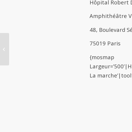
Hôpital Robert
Amphithéâtre V
48, Boulevard Sé
75019 Paris
Congrès 1991 Biomécanique des
syndromes d’Achille court
{mosmap
Largeur=’500’|H
La marche’|tool